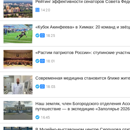
Рейтинг эффективности сенаторов Совета Феде
14:20
«Кубок Акинфеева» в Химках: 20 команд и звёз
18:25
«Растим патриотов России»: ступинские участ
18:01
Современная медицина становится ближе жит
18:03
Наш земляк, член Богородского отделения Асс
путешествие — в экспедицию «Заполярье 2026
16:45
В Музейно-выставочном центре Серпухова отк