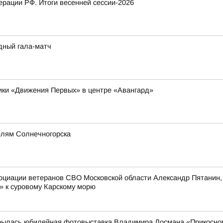
рации РФ. Итоги весенней сессии-2026
дный гала-матч
ники «Движения Первых» в центре «Авангард»
елям Солнечногорска
оциации ветеранов СВО Московской области Александр Пятанин,
» к суровому Карскому морю
рылась юбилейная фотовыставка Владимира Лосмана «Прикоснов