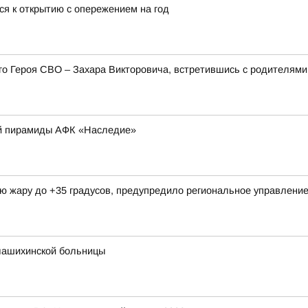
ся к открытию с опережением на год
его Героя СВО – Захара Викторовича, встретившись с родителя
ой пирамиды АФК «Наследие»
ую жару до +35 градусов, предупредило региональное управлен
лашихинской больницы