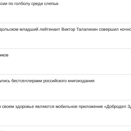
сии по голболу среди слепых
 Подольском младший лейтенант Виктор Талалихин совершил ночн
иков
лись бестселлерами российского книгоиздания
о своем здоровье являются мобильное приложение «Добродел З