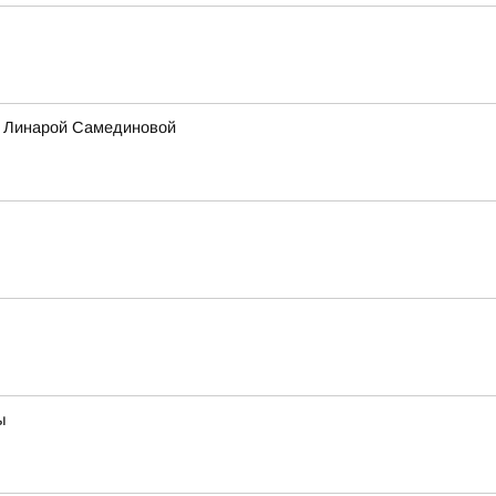
ы Линарой Самединовой
ы