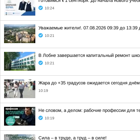
Готовимся к 1 сентября. До начала нового уче
10:24
Уважаемые жители!. 07.08.2026 09:39 до 13:3
10:21
В Лобне завершается капитальный ремонт шк
10:21
Жара до +35 градусов ожидается сегодня днём
10:19
Не словом, а делом: рабочие профессии для те
10:19
Сила – в труде, а труд – в силе!