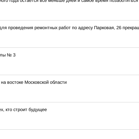
бного года остается все меньше дней и самое время позаботитьс
9 для проведения ремонтных работ по адресу Парковая, 26 прекр
олы № 3
 на востоке Московской области
х, кто строит будущее