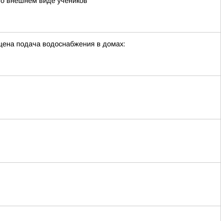
я о внешнем виде учеников
ащена подача водоснабжения в домах: