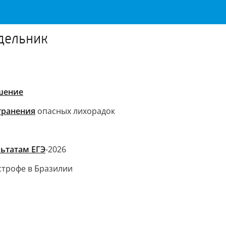
едельник
шение
транения
опасных лихорадок
ьтатам ЕГЭ
-2026
строфе в Бразилии