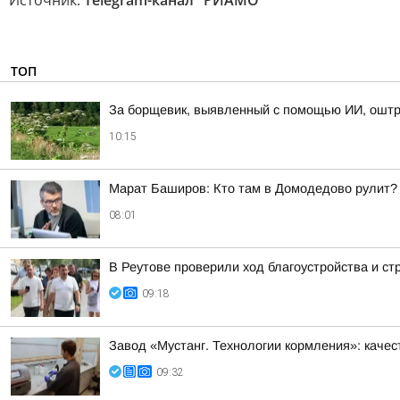
Источник:
Telegram-канал "РИАМО"
ТОП
За борщевик, выявленный с помощью ИИ, оштр
10:15
Марат Баширов: Кто там в Домодедово рулит?
08:01
В Реутове проверили ход благоустройства и с
09:18
Завод «Мустанг. Технологии кормления»: качес
09:32