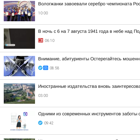
Вологжанки завоевали серебро чемпионата Рос
10:00
В ночь с 6 на 7 августа 1941 года в небе над
06:10
Внимание, абитуриенты Остерегайтесь мошенн
08:58
Иностранные издательства вновь заинтересова
03:00
Одними из современных инструментов заботы 
09:42