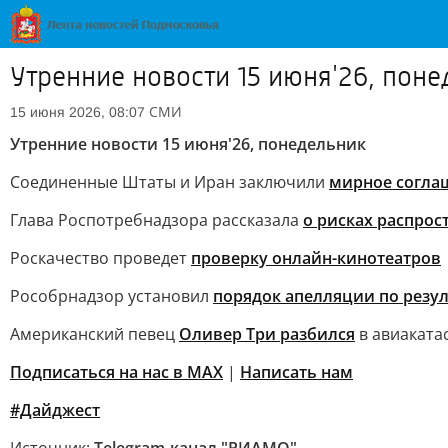
Утренние новости 15 июня'26, пон
СМИ
15 июня 2026, 08:07
Утренние новости 15 июня'26, понедельник
Соединенные Штаты и Иран заключили
мирное согла
Глава Роспотребнадзора рассказала
о рисках распрос
Роскачество проведет
проверку онлайн-кинотеатров
Рособрнадзор установил
порядок апелляции по резул
Американский певец
Оливер Три разбился
в авиаката
Подписаться на нас в MAX
|
Написать нам
#Дайджест