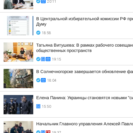
20:11
В Центральной избирательной комиссии РФ пр
Думу
18:58
Татьяна Витушева: В рамках рабочего совещани
общественных пространств
19:15
В Солнечногорске завершается обновление фа
18:04
Елена Панина: Украинцы становятся новыми "с
15:50
Начальник Главного управления Алексей Павло
19:37