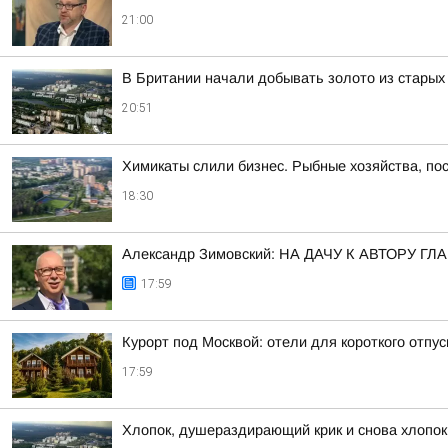
21:00
В Британии начали добывать золото из стары
20:51
Химикаты слили бизнес. Рыбные хозяйства, пос
18:30
Александр Зимовский: НА ДАЧУ К АВТОРУ
17:59
Курорт под Москвой: отели для короткого отпус
17:59
Хлопок, душераздирающий крик и снова хлопок