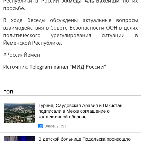
Республики в России
Ахмеда Аль-Вахейши
по их
просьбе.
В ходе беседы обсуждены актуальные вопросы
взаимодействия в Совете Безопасности ООН в целях
политического урегулирования ситуации в
Йеменской Республике.
#РоссияЙемен
Источник:
Telegram-канал "МИД России"
ТОП
Турция, Саудовская Аравия и Пакистан
подписали в Мекке соглашение о
коллективной обороне
Вчера, 21:51
В детской больнице Подольска произошло