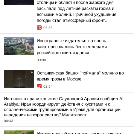
столицы и области после жаркого дня
засыпали под летние раскаты грома и
вспышки молний. Причиной ухудшения
погоды стал атмосферный фронт...
05:36
Иностранные издательства вновь
заинтересовались бестселлерами
российского книгоиздания
03:00
Останкинская башня "поймала" молнию во
время грозы в Москве
02:54
Источник в правительстве Саудовской Аравии сообщил Al-
Arabiya: Иран координирует действия с хуситами и с
ополченческими группировками в Ираке для организации
нападения на королевство//
Милитарист
00:33
Искусственный интеллект помог выписать