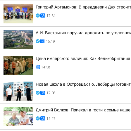
Григорий Артамонов: В преддверии Дня строит
17:34
А.И. Бастрыкин поручил доложить по уголовно
15:19
Цена имперского величия: Как Великобритания 
14:38
Новая школа в Островцах г.о. Люберцы готовит
17:08
Дмитрий Волков: Приехал в гости к семье наш
15:47