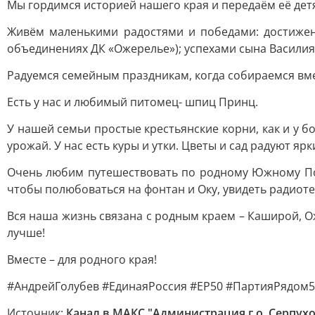
Мы гордимся историей нашего края и передаём её дет
Живём маленькими радостями и победами: достижени
объединениях ДК «Ожерелье»); успехами сына Василия
Радуемся семейным праздникам, когда собираемся вме
Есть у нас и любимый питомец- шпиц Принц.
У нашей семьи простые крестьянские корни, как и у 
урожай. У нас есть куры и утки. Цветы и сад радуют яр
Очень любим путешествовать по родному Южному Под
чтобы полюбоваться на фонтан и Оку, увидеть радиоте
Вся наша жизнь связана с родным краем – Каширой, О
лучше!
Вместе – для родного края!
#АндрейГолубев #ЕдинаяРоссия #ЕР50 #ПартияРядом
Источник:
Канал в МАКС "Администрация г.о. Серпух