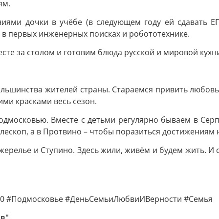
ям.
ями дочки в учёбе (в следующем году ей сдавать ЕГЭ
 в первых инженерных поисках и робототехнике.
сте за столом и готовим блюда русской и мировой кухн
большинства жителей страны. Стараемся привить любовь 
кими красками весь сезон.
московью. Вместе с детьми регулярно бываем в Серпу
лескоп, а в Протвино – чтобы поразиться достижениям 
жерелье и Ступино. Здесь жили, живём и будем жить. И
50 #Подмосковье #ДеньСемьиЛюбвиИВерности #Семья
ов"