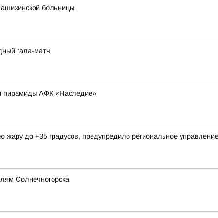
лашихинской больницы
дный гала-матч
ой пирамиды АФК «Наследие»
ую жару до +35 градусов, предупредило региональное управлен
елям Солнечногорска