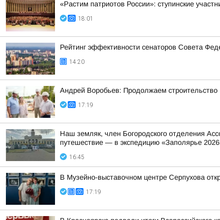
«Растим патриотов России»: ступинские участ
18:01
Рейтинг эффективности сенаторов Совета Феде
14:20
Андрей Воробьев: Продолжаем строительство н
17:19
Наш земляк, член Богородского отделения Асс
путешествие — в экспедицию «Заполярье 2026
16:45
В Музейно-выставочном центре Серпухова отк
17:19