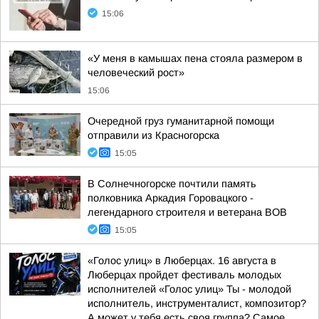
15:06
«У меня в камышах пена стояла размером в
человеческий рост»
15:06
Очередной груз гуманитарной помощи
отправили из Красногорска
15:05
В Солнечногорске почтили память
полковника Аркадия Горовацкого -
легендарного строителя и ветерана ВОВ
15:05
«Голос улиц» в Люберцах. 16 августа в
Люберцах пройдет фестиваль молодых
исполнителей «Голос улиц» Ты - молодой
исполнитель, инструменталист, композитор?
А может у тебя есть своя группа? Самое