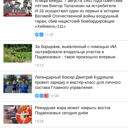
#ЛицаПобеды. 7 августа 1941 года советский
лётчик Виктор Талалихин на истребителе
И-16 осуществил один из первых в истории
Великой Отечественной войны воздушный
таран, сбив нацистский бомбардировщик
«Хейнкель-111»
11:07
За борщевик, выявленный с помощью ИИ,
оштрафовали владельца участка в
Подмосковье - такое произошло впервые
10:15
Легендарный боксер Дмитрий Кудряшов
провел зарядку и мастер-класс для личного
состава Главного управления
12:49
Рекордная жара может накрыть восток
Подмосковья сегодня днём
10:28