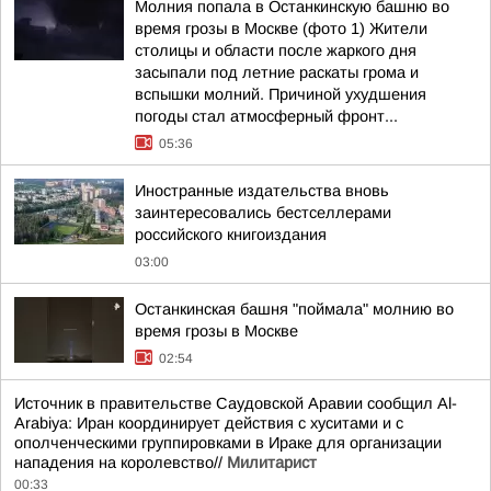
Молния попала в Останкинскую башню во
время грозы в Москве (фото 1) Жители
столицы и области после жаркого дня
засыпали под летние раскаты грома и
вспышки молний. Причиной ухудшения
погоды стал атмосферный фронт...
05:36
Иностранные издательства вновь
заинтересовались бестселлерами
российского книгоиздания
03:00
Останкинская башня "поймала" молнию во
время грозы в Москве
02:54
Источник в правительстве Саудовской Аравии сообщил Al-
Arabiya: Иран координирует действия с хуситами и с
ополченческими группировками в Ираке для организации
нападения на королевство//
Милитарист
00:33