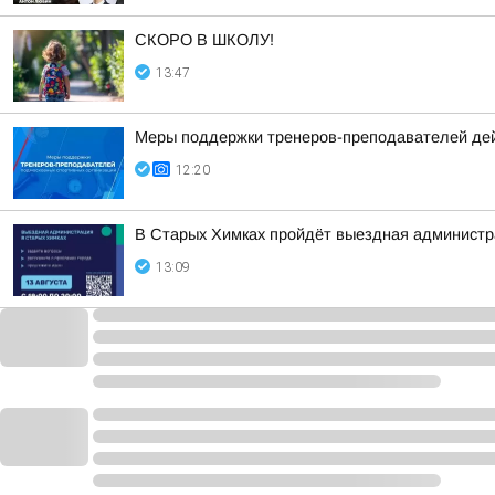
СКОРО В ШКОЛУ!
13:47
Меры поддержки тренеров-преподавателей де
12:20
В Старых Химках пройдёт выездная администр
13:09