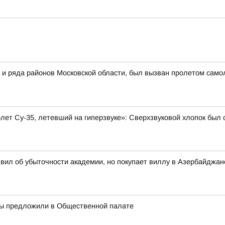
 и ряда районов Московской области, был вызван пролетом самол
олет Су-35, летевший на гиперзвуке»: Сверхзвуковой хлопок бы
вил об убыточности академии, но покупает виллу в Азербайджан
ры предложили в Общественной палате