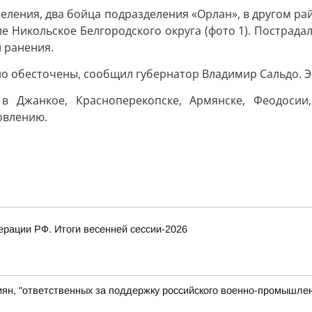
селения, два бойца подразделения «Орлан», в другом р
ле Никольское Белгородского округа (фото 1). Пострада
и ранения.
но обесточены, сообщил губернатор Владимир Сальдо. Э
 Джанкое, Красноперекопске, Армянске, Феодосии,
овлению.
рации РФ. Итоги весенней сессии-2026
иян, "ответственных за поддержку российского военно-промышлен