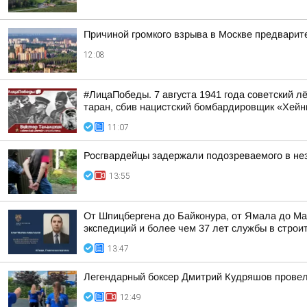
Причиной громкого взрыва в Москве предварит
12:08
#ЛицаПобеды. 7 августа 1941 года советский 
таран, сбив нацистский бомбардировщик «Хейн
11:07
Росгвардейцы задержали подозреваемого в не
13:55
От Шпицбергена до Байконура, от Ямала до Ма
экспедиций и более чем 37 лет службы в строи
13:47
Легендарный боксер Дмитрий Кудряшов провел 
12:49