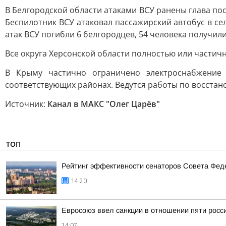
В Белгородской области атаками ВСУ ранены глава по
Беспилотник ВСУ атаковал пассажирский автобус в се
атак ВСУ погибли 6 белгородцев, 54 человека получил
Все округа Херсонской области полностью или частич
В Крыму частично ограничено электроснабжение в
соответствующих районах. Ведутся работы по восстан
Источник:
Канал в МАКС "Олег Царёв"
ТОП
Рейтинг эффективности сенаторов Совета Феде
14:20
Евросоюз ввел санкции в отношении пяти росс
14:07