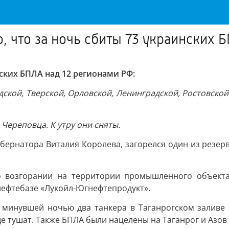
 что за ночь сбиты 73 украинских Б
ских БПЛА над 12 регионами РФ:
дской, Тверской, Орловской, Ленинградской, Ростовской
Череповца. К утру они сняты.
убернатора Виталия Королева, загорелся один из резер
о возгорании на территории промышленного объекта 
 нефтебазе «Лукойл-Югнефтепродукт».
о минувшей ночью два танкера в Таганрогском заливе 
 тушат. Также БПЛА были нацелены на Таганрог и Азов 