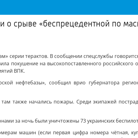
или о срыве «беспрецедентной по ма
м» серии терактов. В сообщении спецслужбы говорится
вила покушение на высокопоставленного российского о
иятий ВПК.
рской нефтебазы», сообщил врио губернатора регио
а, там также начались пожары. Среди экипажей постра
онами за ночь были уничтожены 73 украинских беспилот
омерам машин (если первая цифра номера чётная, ку