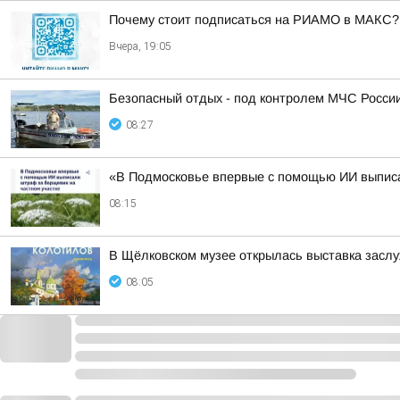
Почему стоит подписаться на РИАМО в МАКС?
Вчера, 19:05
Безопасный отдых - под контролем МЧС России
08:27
«В Подмосковье впервые с помощью ИИ выписал
08:15
В Щёлковском музее открылась выставка засл
08:05