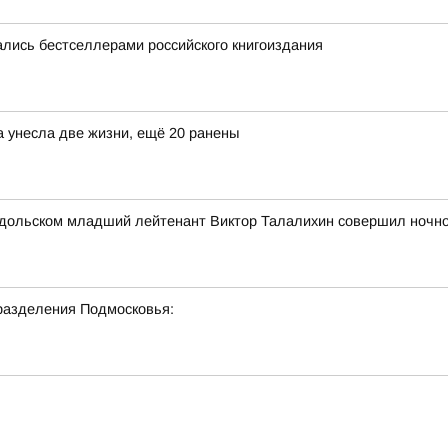
лись бестселлерами российского книгоиздания
а унесла две жизни, ещё 20 ранены
 Подольском младший лейтенант Виктор Талалихин совершил ночн
разделения Подмосковья: