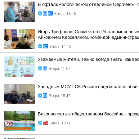
В офтальмологическом отделении Сергиево-По
Вчера, 13:46
Игорь Трифонов: Совместно с Уполномоченным
Айковичем Керселяном, командой администраци
Вчера, 14:40
Уважаемые жители, важно всегда знать, как ве
Вчера, 11:07
Западным МСУТ СК России предъявлено обвине
Вчера, 15:47
Безопасность в общественном бассейне - прежд
Вчера, 10:40