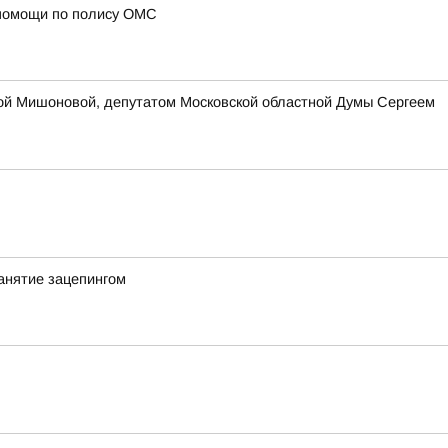
 помощи по полису ОМС
ой Мишоновой, депутатом Московской областной Думы Сергеем
анятие зацепингом