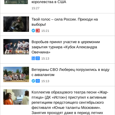
королевства в США
15:27
Твой голос – сила России. Приходи на
выборы!
15:21
Воробьев принял участие в церемонии
закрытия турнира «Кубок Александра
Овечкина»
15:13
Ветераны СВО Люберец погрузились в воду
с аквалангом
15:13
Коллектив образцового театра песни «Жар-
птица» (ДК «Исток») приступил к активным
репетициям предстоящего сентябрьского
фестиваля «Юные таланты Московии».
Занятия проходят даже в период летних