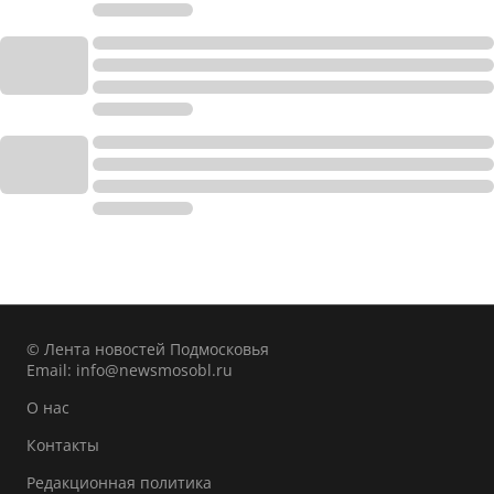
© Лента новостей Подмосковья
Email:
info@newsmosobl.ru
О нас
Контакты
Редакционная политика