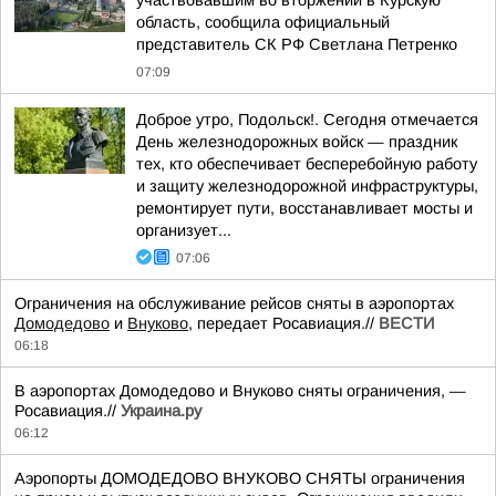
участвовавшим во вторжении в Курскую
область, сообщила официальный
представитель СК РФ Светлана Петренко
07:09
Доброе утро, Подольск!. Сегодня отмечается
День железнодорожных войск — праздник
тех, кто обеспечивает бесперебойную работу
и защиту железнодорожной инфраструктуры,
ремонтирует пути, восстанавливает мосты и
организует...
07:06
Ограничения на обслуживание рейсов сняты в аэропортах
Домодедово
и
Внуково
, передает Росавиация.//
ВЕСТИ
06:18
В аэропортах Домодедово и Внуково сняты ограничения, —
Росавиация.//
Украина.ру
06:12
Аэропорты ДОМОДЕДОВО ВНУКОВО СНЯТЫ ограничения