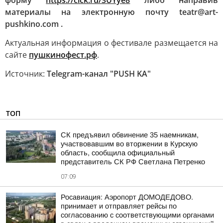
форму
https://clck.ru/3UYye8
либо направив
материалы на электронную почту teatr@art-
pushkino.com .
Актуальная информация о фестивале размещается на
сайте
пушкинофест.рф
.
Источник:
Telegram-канал "PUSH KA"
ТОП
СК предъявил обвинение 35 наемникам,
участвовавшим во вторжении в Курскую
область, сообщила официальный
представитель СК РФ Светлана Петренко
07:09
Росавиация: Аэропорт ДОМОДЕДОВО.
принимает и отправляет рейсы по
согласованию с соответствующими органами