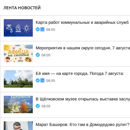
ЛЕНТА НОВОСТЕЙ
Карта работ коммунальных и аварийных служб н
08:05
Мероприятия в нашем округе сегодня, 7 август
08:05
Её имя — на карте города. Погода 7 августа:
08:05
В Щёлковском музее открылась выставка засл
08:05
Марат Баширов: Кто там в Домодедово рулит?