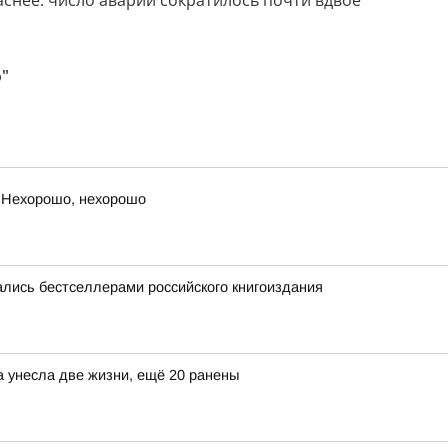
аснее: число аварий сократилось почти вдвое
о"
 Нехорошо, нехорошо
лись бестселлерами российского книгоиздания
а унесла две жизни, ещё 20 ранены