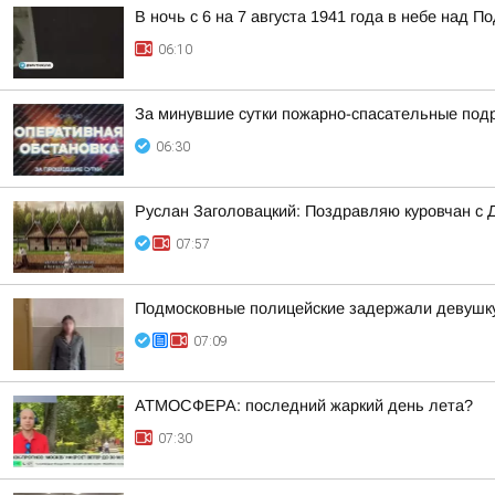
В ночь с 6 на 7 августа 1941 года в небе над
06:10
За минувшие сутки пожарно-спасательные под
06:30
Руслан Заголовацкий: Поздравляю куровчан с 
07:57
Подмосковные полицейские задержали девушку,
07:09
АТМОСФЕРА: последний жаркий день лета?
07:30