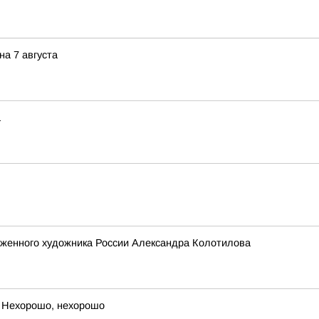
а 7 августа
а
уженного художника России Александра Колотилова
 Нехорошо, нехорошо