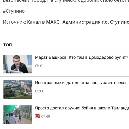
Безопасный город. На ступинских дорогах стало безоп
#Ступино
Источник:
Канал в МАКС "Администрация г.о. Ступин
ТОП
Марат Баширов: Кто там в Домодедово рулит?
08:01
Иностранные издательства вновь заинтересова
03:00
Просто достал оружие: бойня в школе Таиланд
07:49