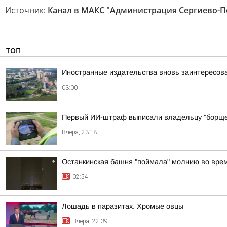
Источник:
Канал в МАКС "Администрация Сергиево-Пос
ТОП
Иностранные издательства вновь заинтересова
03:00
Первый ИИ-штраф выписали владельцу "борще
Вчера, 23:18
Останкинская башня "поймала" молнию во врем
02:54
Лошадь в паразитах. Хромые овцы
Вчера, 22:39