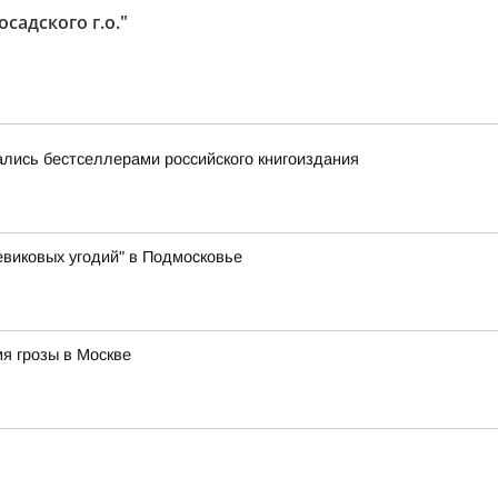
адского г.о."
лись бестселлерами российского книгоиздания
виковых угодий" в Подмосковье
я грозы в Москве