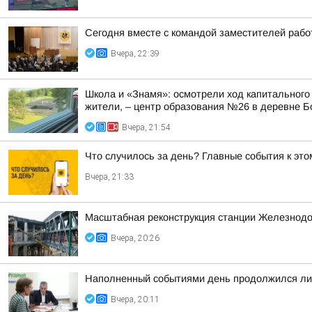
Сегодня вместе с командой заместителей рабо
Вчера, 22:39
Школа и «Знамя»: осмотрели ход капитального
жители, – центр образования №26 в деревне Б
Вчера, 21:54
Что случилось за день? Главные события к этом
Вчера, 21:33
Масштабная реконструкция станции Железнод
Вчера, 20:26
Наполненный событиями день продолжился лич
Вчера, 20:11