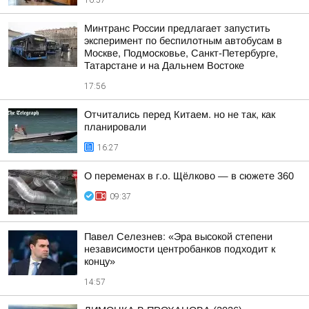
16:57
Минтранс России предлагает запустить
эксперимент по беспилотным автобусам в
Москве, Подмосковье, Санкт-Петербурге,
Татарстане и на Дальнем Востоке
17:56
Отчитались перед Китаем. но не так, как
планировали
16:27
О переменах в г.о. Щёлково — в сюжете 360
09:37
Павел Селезнев: «Эра высокой степени
независимости центробанков подходит к
концу»
14:57