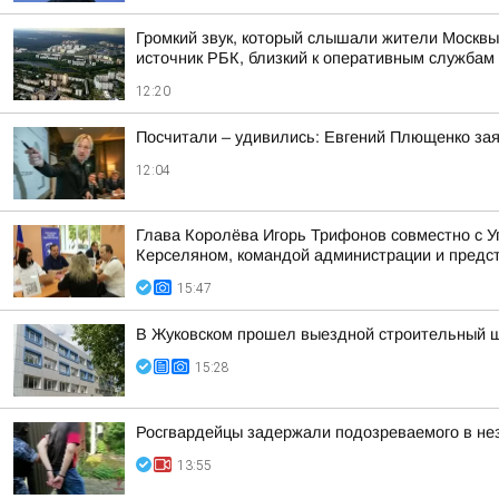
Громкий звук, который слышали жители Москвы
источник РБК, близкий к оперативным службам
12:20
Посчитали – удивились: Евгений Плющенко зая
12:04
Глава Королёва Игорь Трифонов совместно с 
Керселяном, командой администрации и предст
15:47
В Жуковском прошел выездной строительный шт
15:28
Росгвардейцы задержали подозреваемого в не
13:55