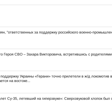
иян, "ответственных за поддержку российского военно-промышлен
его Героя СВО – Захара Викторовича, встретившись с родителя
а поддержку Украины «Герани» точно прилетели в ж/д локомотив 
ется на востоке...
олет Су-35, летевший на гиперзвуке»: Сверхзвуковой хлопок бы