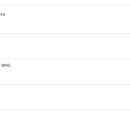
сти
ие МЧС