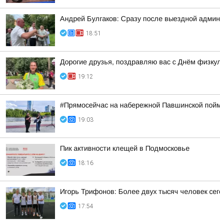
Андрей Булгаков: Сразу после выездной адми
18:51
Дорогие друзья, поздравляю вас с Днём физкул
19:12
#Прямосейчас на набережной Павшинской пойм
19:03
Пик активности клещей в Подмосковье
18:16
Игорь Трифонов: Более двух тысяч человек се
17:54