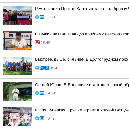
Реутовчанин Прохор Ханонин завоевал бронзу 
17:30
Овечкин назвал главную проблему детского хок
19:49
Быстрее, выше, сильнее! В Долгопрудном ярко
19:40
Сергей Юров: В Балашихе стартовал новый об
19:30
Юлия Купецкая: Трус не играет в хоккей! Вот 
19:18