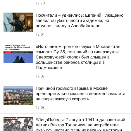
12:20
Посчитали – удивились: Евгений Плющенко
заявил об убыточности академии, но
покупает виллу в Азербайджане
12:04
«Источником громкого звука в Москве стал
самолет Су-35, летевший на гиперзвуке»:
Сверхзвуковой хлопок был слышен в
большинстве районов столицы и в
Подмосковье
12:02
Причиной громкого взрыва в Москве
предварительно оказался переход самолета
на сверхзвуковую скорость
12:08
#ЛицаПобеды. 7 августа 1941 года советский
лётчик Виктор Талалихин на истребителе
И-16 осуществил один из первых в истории