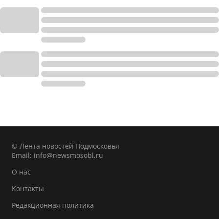
© Лента новостей Подмосковья
Email:
info@newsmosobl.ru
О нас
Контакты
Редакционная политика