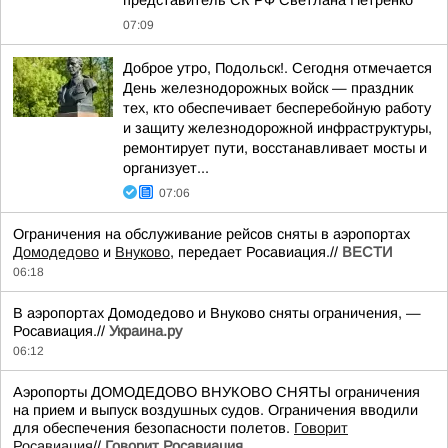
представитель СК РФ Светлана Петренко
07:09
Доброе утро, Подольск!. Сегодня отмечается
День железнодорожных войск — праздник
тех, кто обеспечивает бесперебойную работу
и защиту железнодорожной инфраструктуры,
ремонтирует пути, восстанавливает мосты и
организует...
07:06
Ограничения на обслуживание рейсов сняты в аэропортах
Домодедово
и
Внуково
, передает Росавиация.//
ВЕСТИ
06:18
В аэропортах Домодедово и Внуково сняты ограничения, —
Росавиация.//
Украина.ру
06:12
Аэропорты ДОМОДЕДОВО ВНУКОВО СНЯТЫ ограничения
на прием и выпуск воздушных судов. Ограничения вводили
для обеспечения безопасности полетов.
Говорит
Росавиация
//
Говорит Росавиация