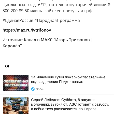
Циолковского, д. 6/12, по телефону горячей линии 8-
800-200-89-50 или на сайте естьрезультат.рф.
#ЕдинаяРоссия #НароднаяПрограмма
https://max.ru/ivtrifonov
Источник:
Канал в МАКС "Игорь Трифонов |
Королёв"
ТОП
За минувшие сутки пожарно-спасательные
подразделения Подмосковья:
06:54
Сергей Лебедев: Суббота, 8 августа:
молочника выгоняют, АЗС готовят к разбору,
а война тихо расползается по Европе