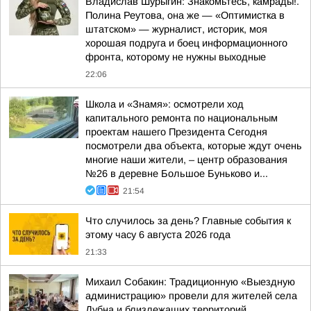
Владислав Шурыгин: Знакомьтесь, камрады!.
Полина Реутова, она же — «Оптимистка в
штатском» — журналист, историк, моя
хорошая подруга и боец информационного
фронта, которому не нужны выходные
22:06
Школа и «Знамя»: осмотрели ход
капитального ремонта по национальным
проектам нашего Президента Сегодня
посмотрели два объекта, которые ждут очень
многие наши жители, – центр образования
№26 в деревне Большое Буньково и...
21:54
Что случилось за день? Главные события к
этому часу 6 августа 2026 года
21:33
Михаил Собакин: Традиционную «Выездную
администрацию» провели для жителей села
Дубна и близлежащих территорий