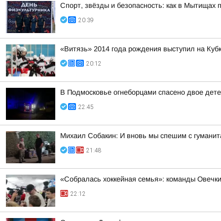
Спорт, звёзды и безопасность: как в Мытищах 
20:39
«Витязь» 2014 года рождения выступил на Куб
20:12
В Подмосковье огнеборцами спасено двое дете
22:45
Михаил Собакин: И вновь мы спешим с гумани
21:48
«Собралась хоккейная семья»: команды Овечки
22:12