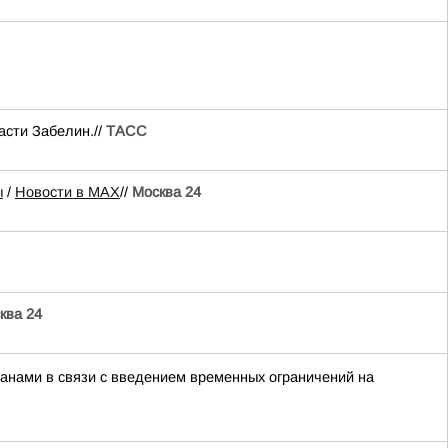
асти Забелин.//
ТАСС
ы
/
Новости в MAX
//
Москва 24
ква 24
нами в связи с введением временных ограничений на