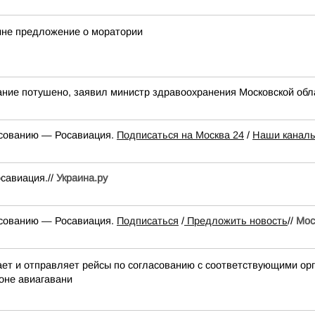
ине предложение о моратории
ание потушено, заявил министр здравоохранения Московской обл
асованию — Росавиация.
Подписаться на Москва 24
/
Наши канал
савиация.//
Украина.ру
асованию — Росавиация.
Подписаться
/
Предложить новость
//
Мос
 и отправляет рейсы по согласованию с соответствующими орга
оне авиагавани