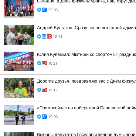
Сегодня, в День физкультурника, наш округ ды
22:03
Андрей Булгаков: Сразу после выездной адми
18:51
Юлия Купецкая: Мытищи со спортом!. Праздник 
18:21
Дорогие друзья, поздравляю вас с Днём физкул
19:12
#Прямосейчас на набережной Павшинской пойм
19:03
Выборы депутатов Государственной думы пройду