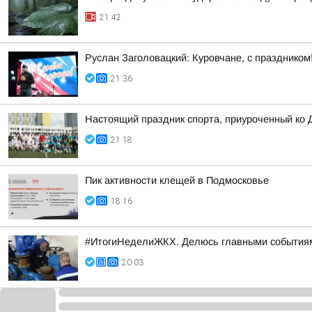
21:42
Руслан Заголовацкий: Куровчане, с празднико
21:36
Настоящий праздник спорта, приуроченный ко 
21:18
Пик активности клещей в Подмосковье
18:16
#ИтогиНеделиЖКХ. Делюсь главными события
20:03