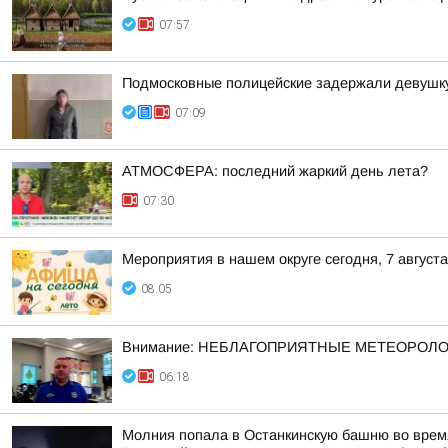
07:57
Подмосковные полицейские задержали девушку,
07:09
АТМОСФЕРА: последний жаркий день лета?
07:30
Мероприятия в нашем округе сегодня, 7 августа
08:05
Внимание: НЕБЛАГОПРИЯТНЫЕ МЕТЕОРОЛ
06:18
Молния попала в Останкинскую башню во время