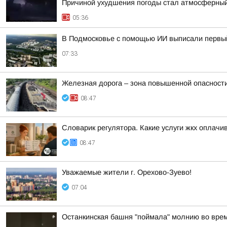
Причиной ухудшения погоды стал атмосферный
05:36
В Подмосковье с помощью ИИ выписали первы
07:33
Железная дорога – зона повышенной опасности
08:47
Словарик регулятора. Какие услуги жкх оплачив
08:47
Уважаемые жители г. Орехово-Зуево!
07:04
Останкинская башня "поймала" молнию во врем