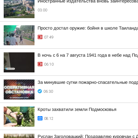
Иностранные издательства вновь заинтересова
03:00
Просто достал оружие: бойня в школе Таиланд
07:49
В ночь с 6 на 7 августа 1941 года в небе над
06:10
За минувшие сутки пожарно-спасательные под
06:30
Кроты захватили земли Подмосковья
08:12
Руслан Заголовацкий: Поздравляю куровчан с 