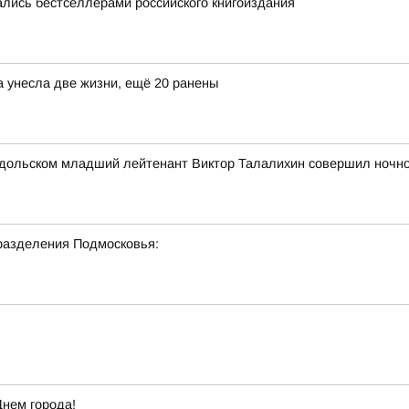
лись бестселлерами российского книгоиздания
а унесла две жизни, ещё 20 ранены
 Подольском младший лейтенант Виктор Талалихин совершил ночн
разделения Подмосковья:
Днем города!