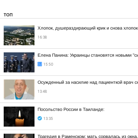
ТОП
Хлопок, душераздирающий крик и снова хлопок
16:38
Елена Панина: Украинцы становятся новыми "с
15:50
Осужденный за насилие над пациенткой врач с
13:48
Посольство России в Таиланде:
13:35
Трагедия в Раменском: мать сорвалась из окна