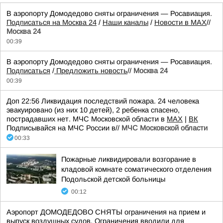
В аэропорту Домодедово сняты ограничения — Росавиация.
Подписаться на Москва 24
/
Наши каналы
/
Новости в MAX
//
Москва 24
00:39
В аэропорту Домодедово сняты ограничения — Росавиация.
Подписаться
/
Предложить новость
//
Москва 24
00:39
Доп 22:56 Ликвидация последствий пожара. 24 человека
эвакуировано (из них 10 детей), 2 ребенка спасено,
пострадавших нет. МЧС Московской области в
MAX
|
ВК
Подписывайся на МЧС России в//
МЧС Московской области
00:33
Пожарные ликвидировали возгорание в
кладовой комнате соматического отделения
Подольской детской больницы
00:12
Аэропорт ДОМОДЕДОВО СНЯТЫ ограничения на прием и
выпуск воздушных судов. Ограничения вводили для