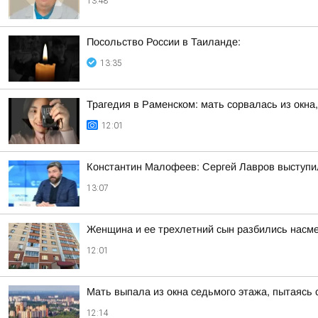
13:48
Посольство России в Таиланде:
13:35
Трагедия в Раменском: мать сорвалась из окна
12:01
Константин Малофеев: Сергей Лавров выступил
13:07
Женщина и ее трехлетний сын разбились насме
12:01
Мать выпала из окна седьмого этажа, пытаясь
12:14