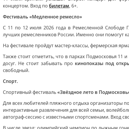
концертом. Вход по
билетам
, 6+.
Фестиваль «Медленное ремесло»
С 11 по 12 июля 2026 года в Ремесленной Слободе 
лучших ремесленников России. Именно они помогут ка
На фестивале пройдут мастер-классы, фермерская ярм
Также стоит отметить, что в парках Подмосковья 11
досуг. Не стоит забывать про
кинопоказы под откр
свободный.
Спорт.
Спортивный фестиваль
«Звёздное лето в Подмосковь
Для всех любителей пляжного отдыха организаторы п
интерактивные развлечения для всей семьи, волейбол
автограф-сессию с известными спортсменами. Вход св
В числе звезд: олимпийский чемпион по лыжным гон