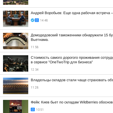
Андрей Воробьев: Еще одна рабочая встреча 
14:48
Домодедовский таможенники обнаружили 15 бут
Вьетнама.
11:58
Стоимость самого дорогого проживания сотрудн
в сервисе "OneTwoTrip для бизнеса"
12:34
Владельцы складов стали чаще страховать об
11:28
Фейк: Киев бьет по складам Wildberries обосн
10:51