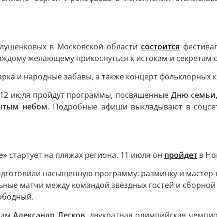
Глушенковых в Московской области
состоится
фестивал
ждому желающему прикоснуться к истокам и секретам о
арка и народные забавы, а также концерт фольклорных 
 и 12 июля пройдут программы, посвященные
Дню семьи,
ытым небом
. Подробные афиши выкладывают в соцсетя
е»
стартует на пляжах региона. 11 июля он
пройдет
в Но
одготовили насыщенную программу: разминку и мастер-
ьные матчи между командой звёздных гостей и сборной
ободный.
кам
Александр Легков
, двукратная олимпийская чемпи