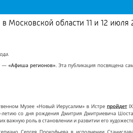
в Московской области 11 и 12 июля 
года
.
е —
«Афиша регионов»
. Эта публикация посвящена с
ственном Музее «Новый Иерусалим» в Истре
пройдет
IX
120-летию со дня рождения Дмитрия Дмитриевича Шост
х важную роль в становлении и развитии его художест
епиано Сергея Прокофьева в исполнении Станислава