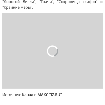
"Дорогой Вилли", "Грачи", "Сокровища скифов" и
"Крайние меры".
Источник:
Канал в МАКС "IZ.RU"