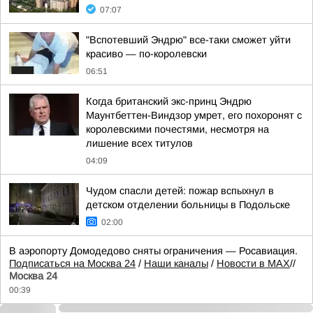
07:07
"Вспотевший Эндрю" все-таки сможет уйти
красиво — по-королевски
06:51
Когда британский экс-принц Эндрю
Маунтбеттен-Виндзор умрет, его похоронят с
королевскими почестями, несмотря на
лишение всех титулов
04:09
Чудом спасли детей: пожар вспыхнул в
детском отделении больницы в Подольске
02:00
В аэропорту Домодедово сняты ограничения — Росавиация.
Подписаться на Москва 24
/
Наши каналы
/
Новости в MAX
//
Москва 24
00:39