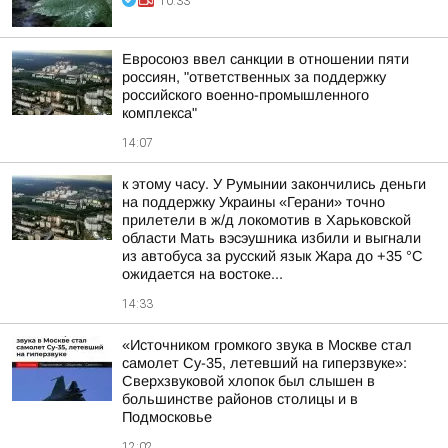
10:33
Евросоюз ввел санкции в отношении пяти
россиян, "ответственных за поддержку
российского военно-промышленного
комплекса"
14:07
к этому часу. У Румынии закончились деньги
на поддержку Украины «Герани» точно
прилетели в ж/д локомотив в Харьковской
области Мать вэсэушника избили и выгнали
из автобуса за русский язык Жара до +35 °С
ожидается на востоке...
14:33
«Источником громкого звука в Москве стал
самолет Су-35, летевший на гиперзвуке»:
Сверхзвуковой хлопок был слышен в
большинстве районов столицы и в
Подмосковье
12:02