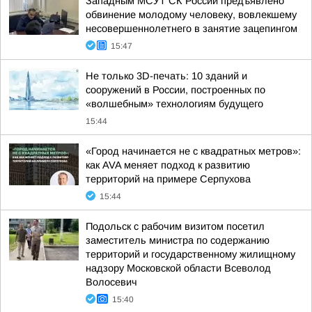
Западным МСУТ СК России предъявлено
обвинение молодому человеку, вовлекшему
несовершеннолетнего в занятие зацепингом
15:47
Не только 3D-печать: 10 зданий и
сооружений в России, построенных по
«волшебным» технологиям будущего
15:44
«Город начинается не с квадратных метров»:
как AVA меняет подход к развитию
территорий на примере Серпухова
15:44
Подольск с рабочим визитом посетил
заместитель министра по содержанию
территорий и государственному жилищному
надзору Московской области Всеволод
Волосевич
15:40