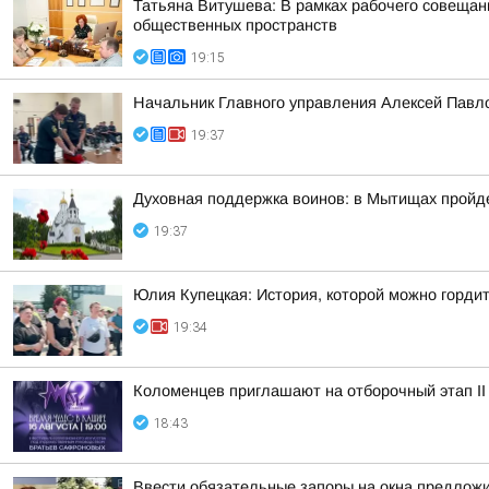
Татьяна Витушева: В рамках рабочего совещани
общественных пространств
19:15
Начальник Главного управления Алексей Павло
19:37
Духовная поддержка воинов: в Мытищах пройд
19:37
Юлия Купецкая: История, которой можно горди
19:34
Коломенцев приглашают на отборочный этап II
18:43
Ввести обязательные запоры на окна предлож