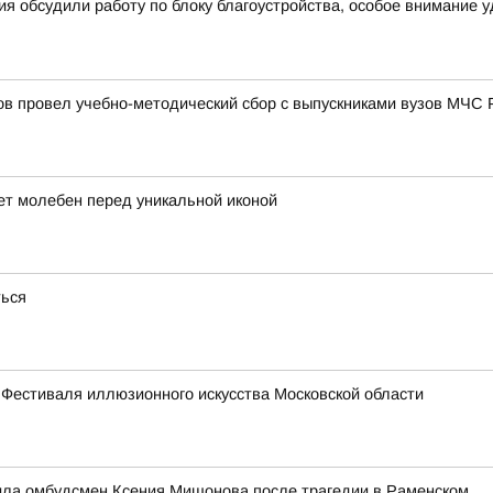
я обсудили работу по блоку благоустройства, особое внимание 
в провел учебно-методический сбор с выпускниками вузов МЧС 
ет молебен перед уникальной иконой
ться
 Фестиваля иллюзионного искусства Московской области
ила омбудсмен Ксения Мишонова после трагедии в Раменском