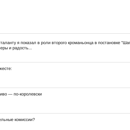
 таланту я показал в роли второго кроманьонца в постановке "Шаг
еры и радость...
жесте:
сиво — по-королевски
тельные комиссии?