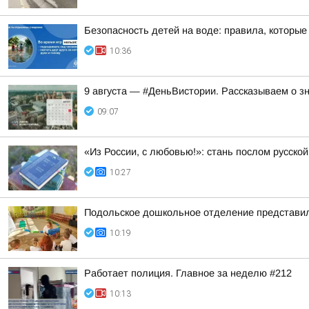
Безопасность детей на воде: правила, которые 
10:36
9 августа — #ДеньВистории. Рассказываем о з
09:07
«Из России, с любовью!»: стань послом русско
10:27
Подольское дошкольное отделение представил
10:19
Работает полиция. Главное за неделю #212
10:13