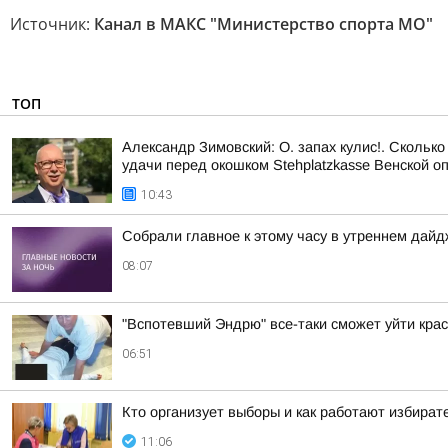
Источник:
Канал в МАКС "Министерство спорта МО"
ТОП
Александр Зимовский: О. запах кулис!. Сколько
удачи перед окошком Stehplatzkasse Венской оп
10:43
Собрали главное к этому часу в утреннем дайд
08:07
"Вспотевший Эндрю" все-таки сможет уйти кра
06:51
Кто организует выборы и как работают избира
11:06