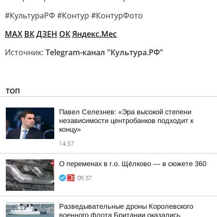
#КультураРФ #Контур #КонтурФото
MAX
ВК
ДЗЕН
ОК
Яндекс.Мес
Источник:
Telegram-канал "Культура.РФ"
ТОП
Павел Селезнев: «Эра высокой степени
независимости центробанков подходит к
концу»
14:57
О переменах в г.о. Щёлково — в сюжете 360
09:37
Разведывательные дроны Королевского
военного флота Британии оказались