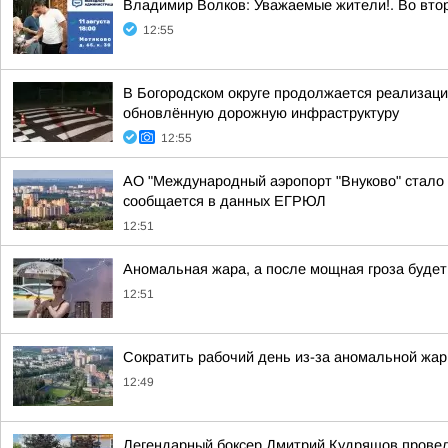
Владимир Волков: Уважаемые жители!. Во втор
12:55
В Богородском округе продолжается реализаци
обновлённую дорожную инфраструктуру
12:55
АО "Международный аэропорт "Внуково" стало 
сообщается в данных ЕГРЮЛ
12:51
Аномальная жара, а после мощная гроза будет
12:51
Сократить рабочий день из-за аномальной жа
12:49
Легендарный боксер Дмитрий Кудряшов провел 