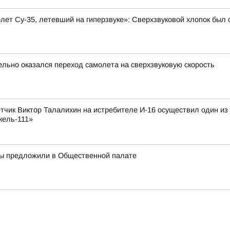
олет Су-35, летевший на гиперзвуке»: Сверхзвуковой хлопок бы
ельно оказался переход самолета на сверхзвуковую скорость
лётчик Виктор Талалихин на истребителе И-16 осуществил один и
кель-111»
ры предложили в Общественной палате