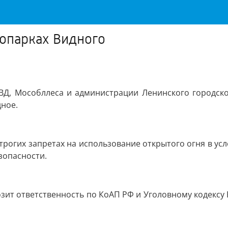
сопарках Видного
ВД, Мособллеса и администрации Ленинского городско
дное.
рогих запретах на использование открытого огня в у
зопасности.
ит ответственность по КоАП РФ и Уголовному кодексу Р