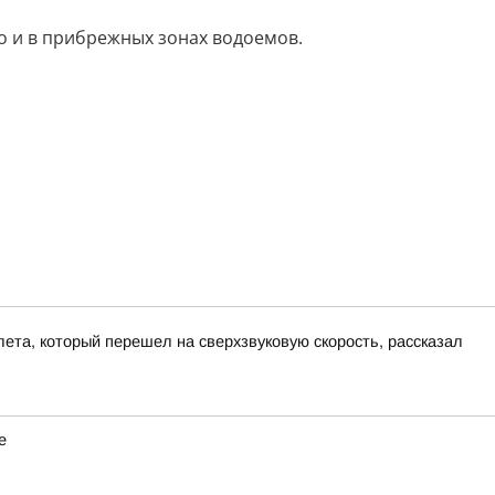
о и в прибрежных зонах водоемов.
ета, который перешел на сверхзвуковую скорость, рассказал
е