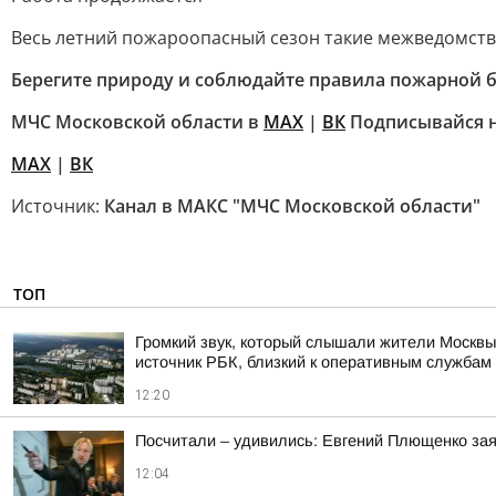
Весь летний пожароопасный сезон такие межведомстве
Берегите природу и соблюдайте правила пожарной б
МЧС Московской области в
MAX
|
ВК
Подписывайся н
MAX
|
ВК
Источник:
Канал в МАКС "МЧС Московской области"
ТОП
Громкий звук, который слышали жители Москвы
источник РБК, близкий к оперативным службам
12:20
Посчитали – удивились: Евгений Плющенко зая
12:04