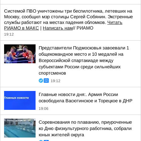
Системой ПВО уничтожены три беспилотника, летевших на
Москву, сообщил мэр столицы Сергей Собянин. Экстренные
службы работают на местах падения обломков.
Читать
РИАМО в МАКС
|
Написать нам
//
РИАМО
19:12
Представители Подмосковья завоевали 1
общекомандное место и 10 медалей на
Всероссийской спартакиаде между
субъектами России среди сильнейших
спортсменов
19:12
Главные новости дня:. Армия России
освободила Васютинское и Торецкое в ДНР
19:06
Соревнования по плаванию, приуроченные
ко Дню физкультурного работника, собрали
юных жителей округа