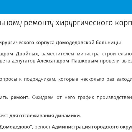
льному ремонту хирургического ко
ирургического корпуса Домодедовской больницы
ндром Двойных
, заместителем министра строительн
вета депутатов
Александром Пашковым
провели выез
опросы к подрядчикам, которые несколько раз заходи
вить ремонт.
Ожидаем от него график производствен
ъект для отслеживания динамики.
а Домодедово"
, репост
Администрация городского окру