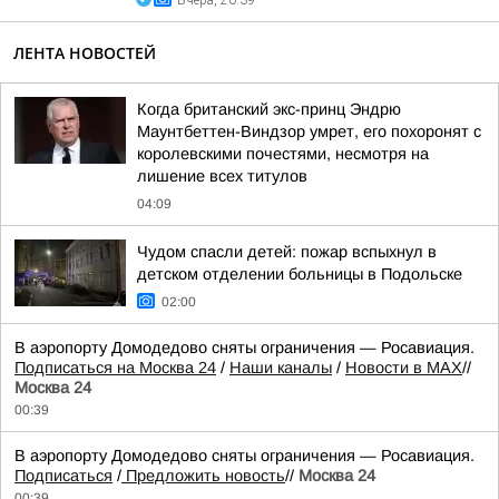
Вчера, 20:39
ЛЕНТА НОВОСТЕЙ
Когда британский экс-принц Эндрю
Маунтбеттен-Виндзор умрет, его похоронят с
королевскими почестями, несмотря на
лишение всех титулов
04:09
Чудом спасли детей: пожар вспыхнул в
детском отделении больницы в Подольске
02:00
В аэропорту Домодедово сняты ограничения — Росавиация.
Подписаться на Москва 24
/
Наши каналы
/
Новости в MAX
//
Москва 24
00:39
В аэропорту Домодедово сняты ограничения — Росавиация.
Подписаться
/
Предложить новость
//
Москва 24
00:39