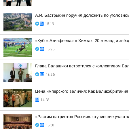
А.И. Бастрыкин поручил доложить по уголовно
15:19
«Кубок Акинфеева» в Химках: 20 команд и звёз
18:25
Глава Балашихи встретился с коллективом Ба
18:26
Цена имперского величия: Как Великобритания 
14:38
«Растим патриотов России»: ступинские участ
18:01