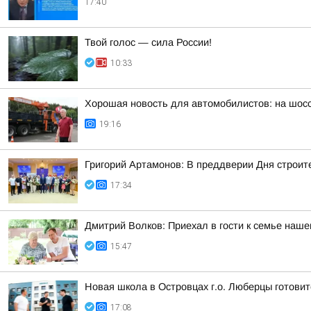
17:40
Твой голос — сила России!
10:33
Хорошая новость для автомобилистов: на шос
19:16
Григорий Артамонов: В преддверии Дня строит
17:34
Дмитрий Волков: Приехал в гости к семье наш
15:47
Новая школа в Островцах г.о. Люберцы готовит
17:08