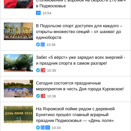
столкновения с вороной на скорости 270 км/ч
в Подмосковье
10:54
В Подольске спорт доступен для каждого –
открыты множество секций – от шахмат до
единоборств
10:36
Забег «5 вёрст» уже зарядил всех энергией -
и праздник спорта в самом разгаре!
10:36
Сегодня состоятся праздничные
мероприятия в честь Дня города Куровское!
10:36
На Яхромской пойме рядом с деревней
Бунятино прошёл главный аграрный
праздник Подмосковья — «День поля»
10:34