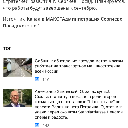
Стратегией развития г. Сергиев Посад. Планируется,
что работы будут завершены к сентябрю.
Источник:
Канал в МАКС "Администрация Сергиево-
Посадского г.о."
ТОП
Собянин: обновление поездов метро Москвы
работает на транспортное машиностроение
всей России
14:16
Александр Зимовский: О. запах кулис!.
Сколько таланту я показал в роли второго
кроманьонца в постановке "Шаг с крыши" по
повести Радия нашего Погодина! О, этот миг
удачи перед окошком Stehplatzkasse Венской
оперы и радость...
10:43