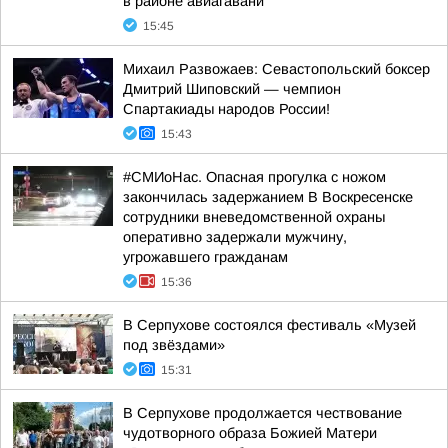
в районе авиагавани
15:45
Михаил Развожаев: Севастопольский боксер
Дмитрий Шиповский — чемпион
Спартакиады народов России!
15:43
#СМИоНас. Опасная прогулка с ножом
закончилась задержанием В Воскресенске
сотрудники вневедомственной охраны
оперативно задержали мужчину,
угрожавшего гражданам
15:36
В Серпухове состоялся фестиваль «Музей
под звёздами»
15:31
В Серпухове продолжается чествование
чудотворного образа Божией Матери