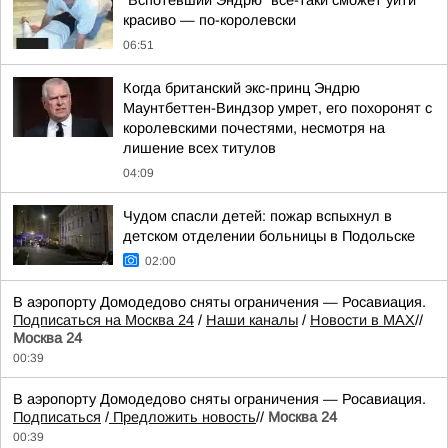
"Вспотевший Эндрю" все-таки сможет уйти
красиво — по-королевски
06:51
Когда британский экс-принц Эндрю
Маунтбеттен-Виндзор умрет, его похоронят с
королевскими почестями, несмотря на
лишение всех титулов
04:09
Чудом спасли детей: пожар вспыхнул в
детском отделении больницы в Подольске
02:00
В аэропорту Домодедово сняты ограничения — Росавиация.
Подписаться на Москва 24
/
Наши каналы
/
Новости в MAX
//
Москва 24
00:39
В аэропорту Домодедово сняты ограничения — Росавиация.
Подписаться
/
Предложить новость
//
Москва 24
00:39