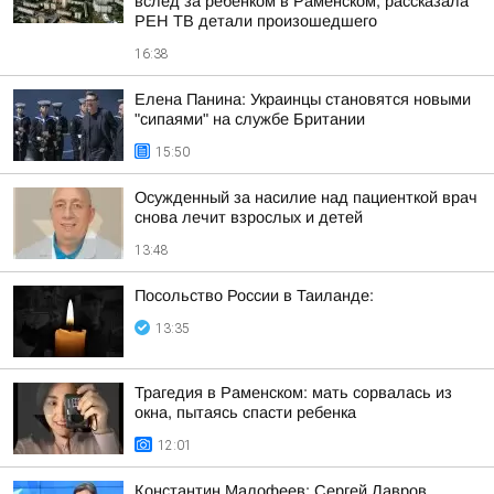
вслед за ребёнком в Раменском, рассказала
РЕН ТВ детали произошедшего
16:38
Елена Панина: Украинцы становятся новыми
"сипаями" на службе Британии
15:50
Осужденный за насилие над пациенткой врач
снова лечит взрослых и детей
13:48
Посольство России в Таиланде:
13:35
Трагедия в Раменском: мать сорвалась из
окна, пытаясь спасти ребенка
12:01
Константин Малофеев: Сергей Лавров