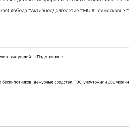
скаяСлобода #АктивноеДолголетие #МО #Подмосковье 
виковых угодий" в Подмосковье
ью беспилотников, дежурные средства ПВО уничтожили 281 украи