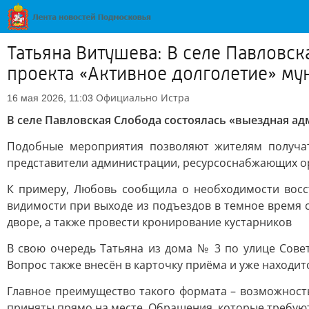
Татьяна Витушева: В селе Павловс
проекта «Активное долголетие» му
Официально
Истра
16 мая 2026, 11:03
В селе Павловская Слобода состоялась «выездная а
Подобные мероприятия позволяют жителям получат
представители администрации, ресурсоснабжающих ор
К примеру, Любовь сообщила о необходимости восс
видимости при выходе из подъездов в темное время с
дворе, а также провести кронирование кустарников
В свою очередь Татьяна из дома № 3 по улице Сове
Вопрос также внесён в карточку приёма и уже находитс
Главное преимущество такого формата – возможност
приняты прямо на месте. Обращения, которые требуют 