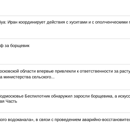
ya: Иран координирует действия с хуситами и с ополченческими 
аф за борщевик
Московской области впервые привлекли к ответственности за ра
 министерства сельского...
Подмосковье Беспилотник обнаружил заросли борщевика, а иску
ая Часть
ого водоканала», в связи с проведением аварийно-восстановите