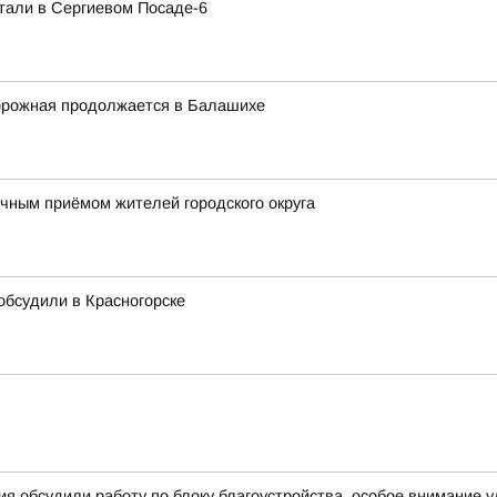
тали в Сергиевом Посаде-6
орожная продолжается в Балашихе
ным приёмом жителей городского округа
 обсудили в Красногорске
я обсудили работу по блоку благоустройства, особое внимание 