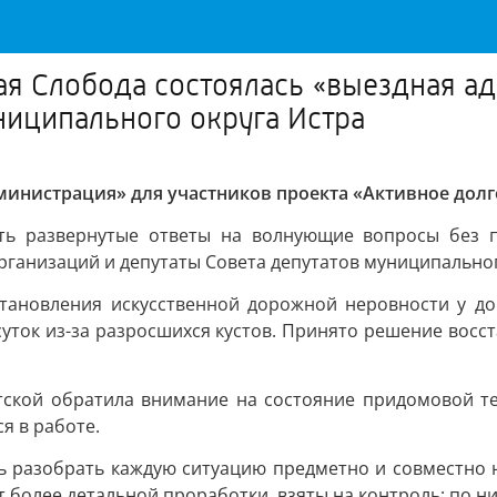
кая Слобода состоялась «выездная а
ниципального округа Истра
дминистрация» для участников проекта «Активное дол
ь развернутые ответы на волнующие вопросы без п
ганизаций и депутаты Совета депутатов муниципальног
тановления искусственной дорожной неровности у до
уток из-за разросшихся кустов. Принято решение восс
тской обратила внимание на состояние придомовой те
я в работе.
ь разобрать каждую ситуацию предметно и совместно 
более детальной проработки, взяты на контроль: по ни