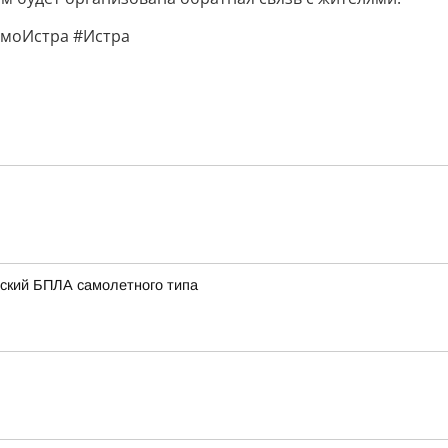
#моИстра #Истра
нский БПЛА самолетного типа