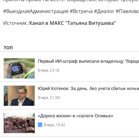
#ВыезднаяАдминистрация #Встреча #Диалог #Павлов
Источник:
Канал в МАКС "Татьяна Витушева"
ТОП
Первый ИИ-штраф выписали владельцу "борще
Вчера, 23:18
Юрий Котенок: За день, без учета сбитых ноч
Вчера, 21:00
«Дорога жизни» в «салате Оливье»
Вчера, 19:42