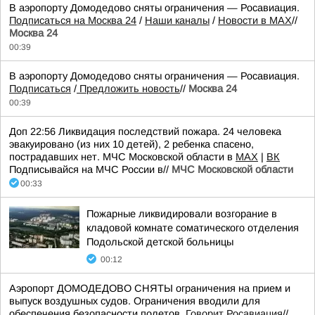
В аэропорту Домодедово сняты ограничения — Росавиация.
Подписаться на Москва 24
/
Наши каналы
/
Новости в MAX
//
Москва 24
00:39
В аэропорту Домодедово сняты ограничения — Росавиация.
Подписаться
/
Предложить новость
//
Москва 24
00:39
Доп 22:56 Ликвидация последствий пожара. 24 человека
эвакуировано (из них 10 детей), 2 ребенка спасено,
пострадавших нет. МЧС Московской области в
MAX
|
ВК
Подписывайся на МЧС России в//
МЧС Московской области
00:33
Пожарные ликвидировали возгорание в
кладовой комнате соматического отделения
Подольской детской больницы
00:12
Аэропорт ДОМОДЕДОВО СНЯТЫ ограничения на прием и
выпуск воздушных судов. Ограничения вводили для
обеспечения безопасности полетов.
Говорит Росавиация
//