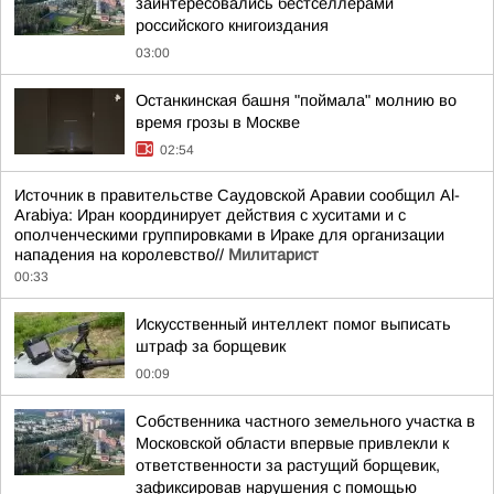
заинтересовались бестселлерами
российского книгоиздания
03:00
Останкинская башня "поймала" молнию во
время грозы в Москве
02:54
Источник в правительстве Саудовской Аравии сообщил Al-
Arabiya: Иран координирует действия с хуситами и с
ополченческими группировками в Ираке для организации
нападения на королевство//
Милитарист
00:33
Искусственный интеллект помог выписать
штраф за борщевик
00:09
Собственника частного земельного участка в
Московской области впервые привлекли к
ответственности за растущий борщевик,
зафиксировав нарушения с помощью