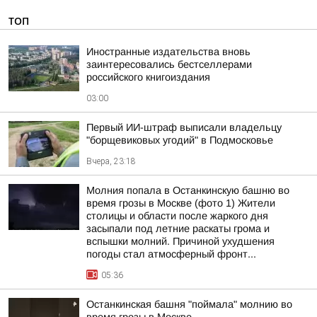
ТОП
Иностранные издательства вновь
заинтересовались бестселлерами
российского книгоиздания
03:00
Первый ИИ-штраф выписали владельцу
"борщевиковых угодий" в Подмосковье
Вчера, 23:18
Молния попала в Останкинскую башню во
время грозы в Москве (фото 1) Жители
столицы и области после жаркого дня
засыпали под летние раскаты грома и
вспышки молний. Причиной ухудшения
погоды стал атмосферный фронт...
05:36
Останкинская башня "поймала" молнию во