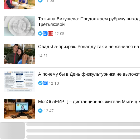
11:06
Татьяна Витушева: Продолжаем рубрику выход
Третьяковой
12:05
Свадьба-призрак. Роналду так и не женился н
14:21
А почему бы в День физкультурника не выложит
12:10
МосОблЕИРЦ – дистанционно: жители Мытищ мо
12:47