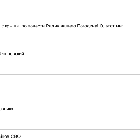
 с крыши" по повести Радия нашего Погодина! О, этот миг
 Вишневский
овник»
ойцов СВО