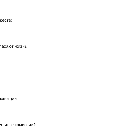
жесте:
спасают жизнь
нспекции
тельные комиссии?