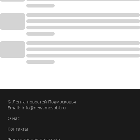
© Лента новостей Подмосковья
Email:
info@newsmosobl.ru
О нас
Контакты
Редакционная политика