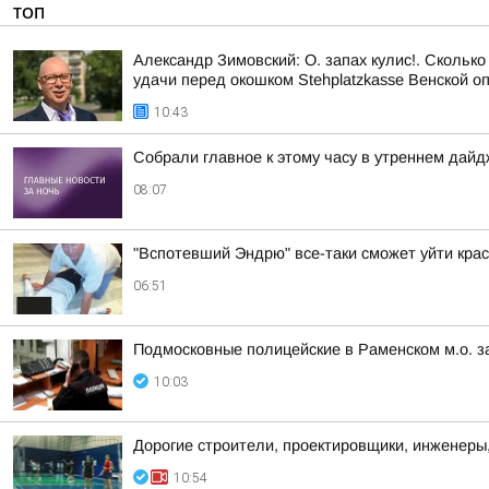
ТОП
Александр Зимовский: О. запах кулис!. Сколько
удачи перед окошком Stehplatzkasse Венской оп
10:43
Собрали главное к этому часу в утреннем дайд
08:07
"Вспотевший Эндрю" все-таки сможет уйти кра
06:51
Подмосковные полицейские в Раменском м.о. з
10:03
Дорогие строители, проектировщики, инженеры
10:54