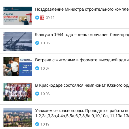
Поздравление Министра строительного комплек
09:12
9 августа 1944 года – день окончания Ленингра
10:06
Встреча с жителями в формате выездной админ
10:07
В Краснодаре состоялся чемпионат Южного орд
10:03
Уважаемые красногорцы. Проводятся работы по 
1,2,2а,3,3а,4,4а,5,5а,6,7,8,8а,9,10,10а, 11,13а,13/
10:19