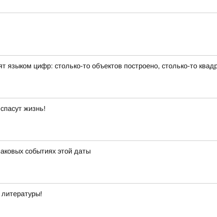
ят языком цифр: столько-то объектов построено, столько-то ква
спасут жизнь!
наковых событиях этой даты
й литературы!