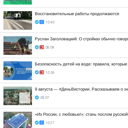
Восстановительные работы продолжаются
10:40
Руслан Заголовацкий: О стройках обычно говор
08:09
Безопасность детей на воде: правила, которые 
10:36
9 августа — #ДеньВистории. Рассказываем о з
09:07
«Из России, с любовью!»: стань послом русско
10:27