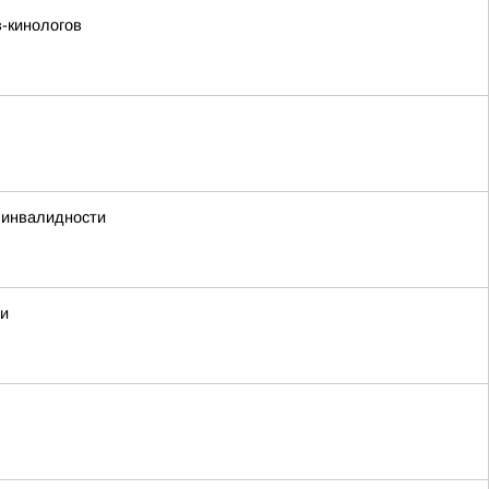
-кинологов
т инвалидности
ии