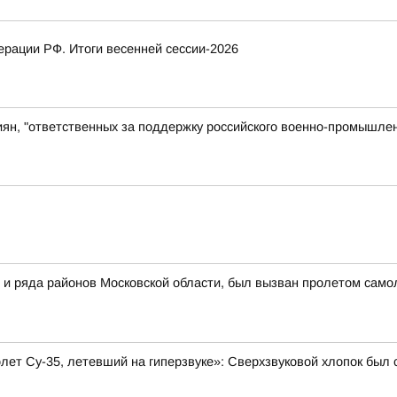
рации РФ. Итоги весенней сессии-2026
иян, "ответственных за поддержку российского военно-промышлен
 и ряда районов Московской области, был вызван пролетом самол
олет Су-35, летевший на гиперзвуке»: Сверхзвуковой хлопок бы