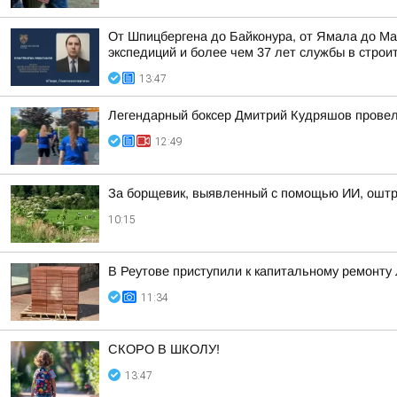
От Шпицбергена до Байконура, от Ямала до Ма
экспедиций и более чем 37 лет службы в строи
13:47
Легендарный боксер Дмитрий Кудряшов провел 
12:49
За борщевик, выявленный с помощью ИИ, оштр
10:15
В Реутове приступили к капитальному ремонту
11:34
СКОРО В ШКОЛУ!
13:47