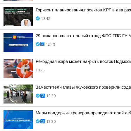
Горизонт планирования проектов КРТ в два раз
13:42
29 пожарно-спасательный отряд ФПС ГПС ГУ М
12:43
Рекордная жара может накрыть восток Подмоск
10:28
Заместители главы Жуковского проверили соде
12:20
Меры поддержки тренеров-преподавателей де
12:20