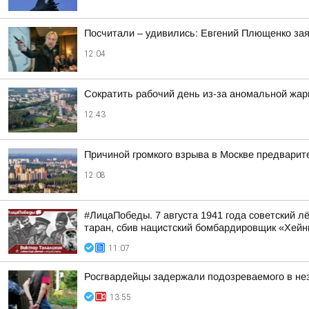
Посчитали – удивились: Евгений Плющенко зая
12:04
Сократить рабочий день из-за аномальной жа
12:43
Причиной громкого взрыва в Москве предварит
12:08
#ЛицаПобеды. 7 августа 1941 года советский 
таран, сбив нацистский бомбардировщик «Хейн
11:07
Росгвардейцы задержали подозреваемого в не
13:55